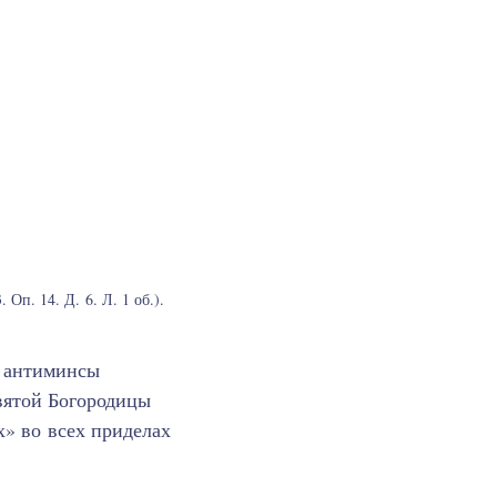
п. 14. Д. 6. Л. 1 об.).
, антиминсы
вятой Богородицы
х» во всех приделах