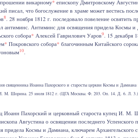
в прошении викарному
*
епископу Дмитровскому Августин
ий писал, что богослужение в храме может вестись пос
8
ов
. 28 ноября 1812 г. последовало повеление освятить 
лел антиминс. Антиминс для освящения придела Космы и
9
ского собора
*
Алексей Гаврилович Уаров
. 15 декабря 
ем
*
Покровского собора
*
благочинным Китайского сорок
10
тоновым
.
я священника Иоанна Пахорского и старосты церкви Космы и Дамиана 
И. М. Шорина. 25 июля 1812 г. (ЦГА Москвы. Ф. 203. Оп. 14. Д. 6. Л. 3.)
ец Иоанн Пахорский и церковный староста купец И. М.
пископа Августина о освящении последнего Успенского 
ля придела Космы и Дамиана, ключарем Архангельского 