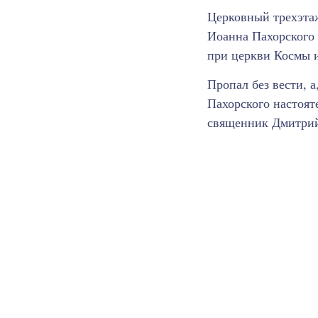
Церковный трехэта
Иоанна Пахорского
при церкви Космы и
Пропал без вести, а
Пахорского настоя
священник Дмитрий