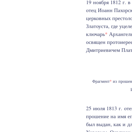
19 ноября 1812 г. 
отец Иоанн Пахорск
церковных престол
Златоуста, где уце
ключарь
*
Архангель
освящен протоиере
Дмитриевичем Пла
Фрагмент
*
из прошени
25 июля 1813 г. от
прошение на имя е
был выдан, как и д