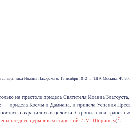
священника Иоанна Пахорского. 19 ноября 1812 г. (ЦГА Москвы. Ф. 203. О
только на престоле придела Святителя Иоанна Златоуста
ах — придела Космы и Дамиана, и придела Успения Прес
ностасы сохранились в целости. Стропила «на трапезны
7
лены позднее церковным старостой И.М. Шориным
)
.