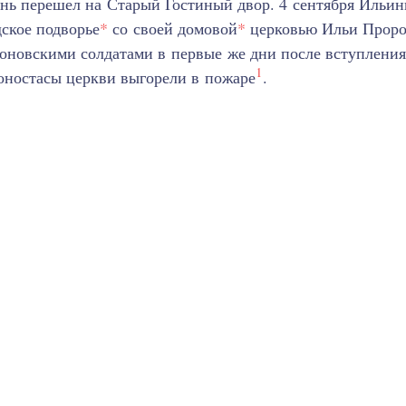
нь перешел на Старый Гостиный двор. 4 сентября Ильин
ское подворье
*
со своей домовой
*
церковью Ильи Проро
оновскими солдатами в первые же дни после вступлени
1
оностасы церкви выгорели в пожаре
.