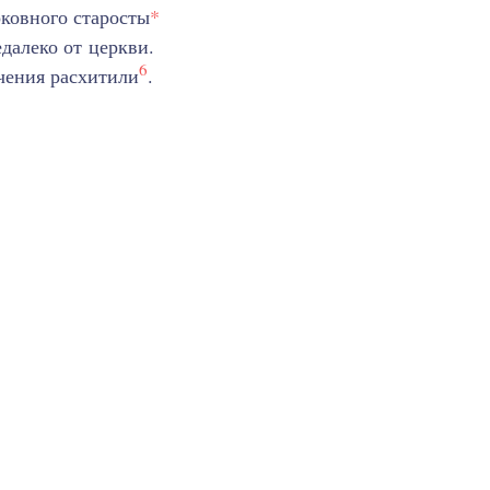
рковного старосты
*
далеко от церкви.
6
чения расхитили
.