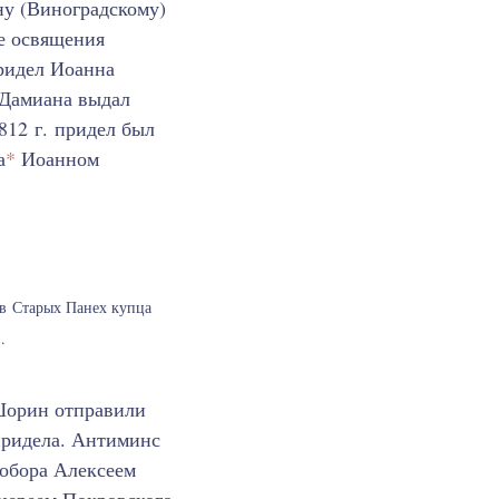
у (Виноградскому)
ле освящения
придел Иоанна
 Дамиана выдал
1812 г. придел был
а
*
Иоанном
в Старых Панех купца
.
 Шорин отправили
придела. Антиминс
собора Алексеем