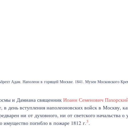
брехт Адам. Наполеон в горящей Москве. 1841. Музеи Московского Кре
Космы и Дамиана священник
Иоанн Семенович Пахорски
, в день вступления наполеоновских войск в Москву, ка
едварен ни от духовного, ни от светского начальства о
3
го имущество погибло в пожаре 1812 г.
.