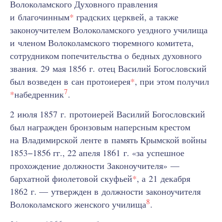
Волоколамского Духовного правления
и благочинным
*
градских церквей, а также
законоучителем Волоколамского уездного училища
и членом Волоколамского тюремного комитета,
сотрудником попечительства о бедных духовного
звания. 29 мая 1856 г. отец Василий Богословский
был возведен в сан протоиерея
*
, при этом получил
7
*
набедренник
.
2 июля 1857 г. протоиерей Василий Богословский
был награжден бронзовым наперсным крестом
на Владимирской ленте в память Крымской войны
1853−1856 гг., 22 апеля 1861 г. «за успешное
прохождение должности Законоучителя» —
бархатной фиолетовой скуфьей
*
, а 21 декабря
1862 г. — утвержден в должности законоучителя
8
Волоколамского женского училища
.