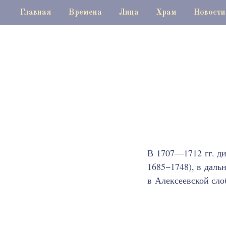
Главная
Времена
Лица
Храм
Новости
В 1707—1712 гг. ди
1685−1748), в дал
в Алексеевской сло