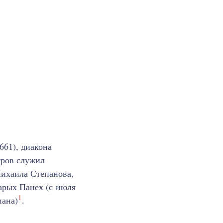
661), диакона
тров служил
ихаила Степанова,
арых Панех (с июля
1
иана)
.