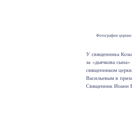
Фотография церкви 
У священника Козьм
за «дьячкова сына»
священником церкви
Васильевым в прих
Священник Иоанн Ва