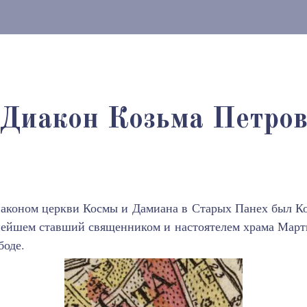
Диакон Козьма Петро
аконом церкви Космы и Дамиана в Старых Панех был Ко
ьнейшем ставший священником и настоятелем храма Мар
боде.