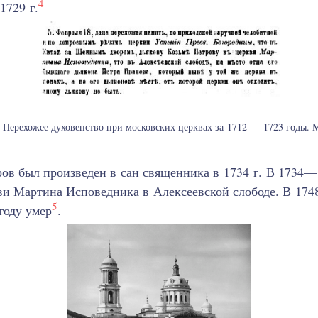
4
1729 г.
 Перехожее духовенство при московских церквах за 1712 — 1723 годы. М.
ов был произведен в сан священника в 1734 г. В 1734—1
ви Мартина Исповедника в Алексеевской слободе. В 1748
5
году умер
.