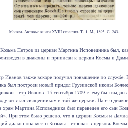
Москва. Актовые книги XVIII столетия. Т. 1. М., 1893. С. 243.
 Козьма Петров из церкви Мартина Исповедника был, как
роизведен в диаконы и приписан к церкви Космы и Дами
тр Иванов также вскоре получил повышение по службе. В
ка был построен новый придел Грузинской иконы Божие
иакон Петр Иванов. 15 сентября 1709 г. ему был выдан
году он стал священником в той же церкви. На его диако
 в храм Мартина Исповедника был переведен его сын Коз
й». При этом было решено, что в церкви Космы и Дамиа
щий диакон «на место Козьмы Петрова» в церковь Космы