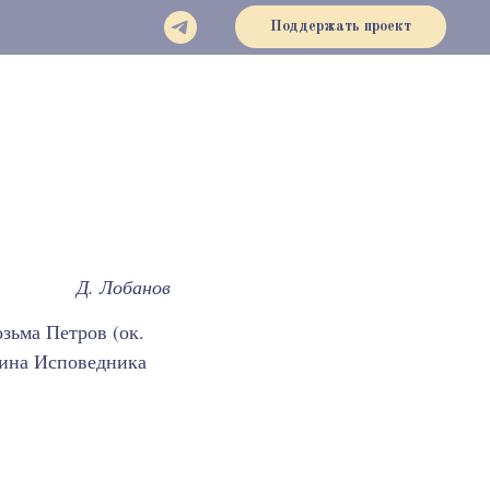
Поддержать проект
в
Д. Лобанов
зьма Петров (ок.
тина Исповедника