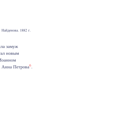
 Найденова. 1882 г.
шла замуж
стал новым
 Иоанном
6
а Анна Петрова
.