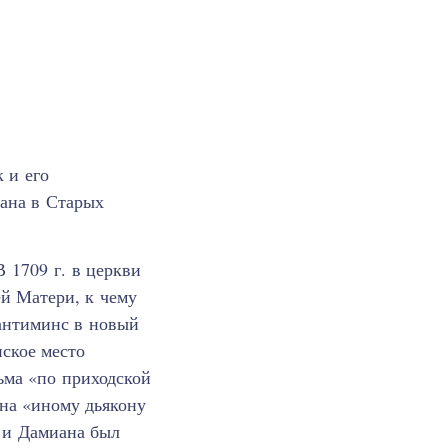
 и его
ана в Старых
 1709 г. в церкви
й Матери, к чему
 антиминс в новый
нское место
ьма «по приходской
на «иному дьякону
 и Дамиана был