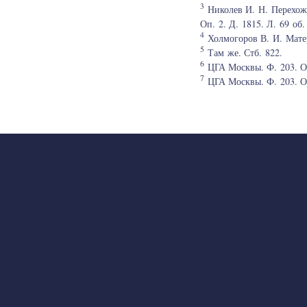
3
Николев И. Н. Перехоже
Оп. 2. Д. 1815. Л. 69 об.
4
Холмогоров В. И. Матер
5
Там же. Стб. 822.
6
ЦГА Москвы. Ф. 203. Оп.
7
ЦГА Москвы. Ф. 203. Оп