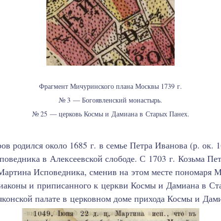
Фрагмент Мичуринского плана Москвы 1739 г.
№ 3 — Богоявленский монастырь.
№ 25 — церковь Космы и Дамиана в Старых Панех.
в родился около 1685 г. в семье Петра Иванова (р. ок. 1
оведника в Алексеевской слободе. С 1703 г. Козьма Пе
Мартина Исповедника, сменив на этом месте пономаря М
диаконы и приписанного к церкви Космы и Дамиана в Ст
ьяконской палате в церковном доме прихода Космы и Дам