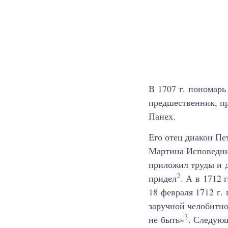
В 1707 г. пономарь
предшественник, п
Панех.
Его отец диакон Пе
Мартина Исповедни
приложил труды и д
2
придел
. А в 1712 
18 февраля 1712 г.
заручной челобитно
3
не быть»
. Следую