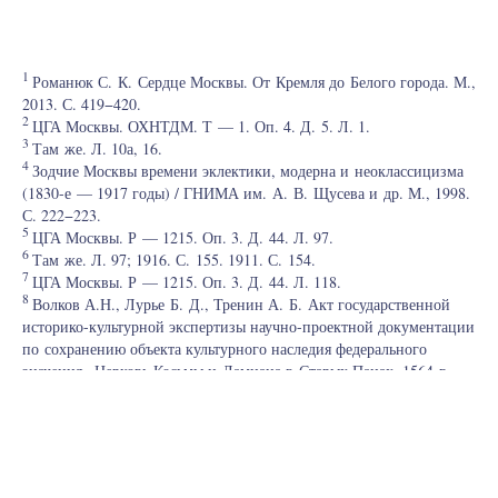
1
Романюк С. К. Сердце Москвы. От Кремля до Белого города. М.,
2013. С. 419−420.
2
ЦГА Москвы. ОХНТДМ. Т — 1. Оп. 4. Д. 5. Л. 1.
3
Там же. Л. 10а, 16.
4
Зодчие Москвы времени эклектики, модерна и неоклассицизма
(1830-е — 1917 годы) / ГНИМА им. А. В. Щусева и др. М., 1998.
С. 222−223.
5
ЦГА Москвы. Р — 1215. Оп. 3. Д. 44. Л. 97.
6
Там же. Л. 97; 1916. С. 155. 1911. С. 154.
7
ЦГА Москвы. Р — 1215. Оп. 3. Д. 44. Л. 118.
8
Волков А.Н., Лурье Б. Д., Тренин А. Б. Акт государственной
историко-культурной экспертизы научно-проектной документации
по сохранению объекта культурного наследия федерального
значения «Церковь Косьмы и Дамиана в Старых Панах, 1564 г.,
1640 г., 1803 г.» по адресу: г. Москва, Старопанский пер., д. 4,
стр. 2. М., 2015. С. 8.