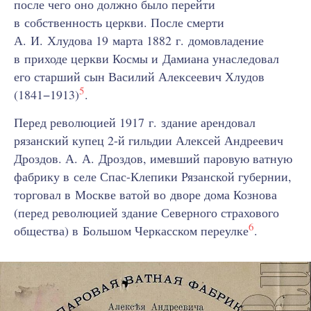
после чего оно должно было перейти
в собственность церкви. После смерти
А. И. Хлудова 19 марта 1882 г. домовладение
в приходе церкви Космы и Дамиана унаследовал
его старший сын Василий Алексеевич Хлудов
5
(1841−1913)
.
Перед революцией 1917 г. здание арендовал
рязанский купец 2-й гильдии Алексей Андреевич
Дроздов. А. А. Дроздов, имевший паровую ватную
фабрику в селе Спас-Клепики Рязанской губернии,
торговал в Москве ватой во дворе дома Кознова
(перед революцией здание Северного страхового
6
общества) в Большом Черкасском переулке
.