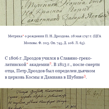
Метрика
*
о рождении П. Н. Дроздова. 28 мая 1797 г. (ЦГА
Москвы. Ф. 203. Оп. 745. Д. 108. Л. 65).
С 1806 г. Дроздов учился в Славяно-греко-
2
латинской
*
академии
. В 1813 г., после смерти
отца, Петр Дроздов был определен дьячком
3
в церковь Космы и Дамиана в Шубине
.