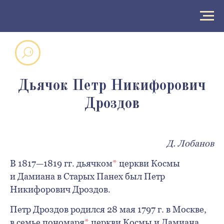
Дьячок Петр Никифорович
Дроздов
Д. Лобанов
В 1817—1819 гг. дьячком
*
церкви Космы
и Дамиана в Старых Панех был Петр
Никифорович Дроздов.
Петр Дроздов родился 28 мая 1797 г. в Москве,
в семье пономаря
*
церкви Космы и Дамиана