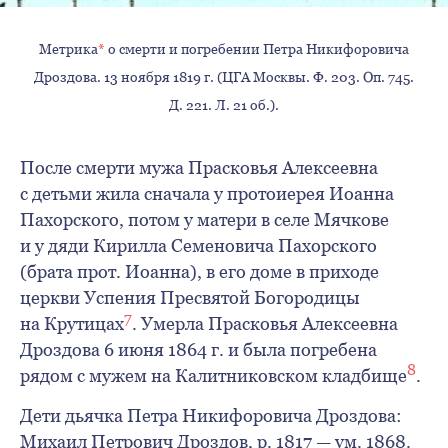
Метрика
*
о смерти и погребении Петра Никифоровича
Дроздова. 13 ноября 1819 г. (ЦГА Москвы. Ф. 203. Оп. 745.
Д. 221. Л. 21 об.).
После смерти мужа Прасковья Алексеевна
с детьми жила сначала у протоиерея Иоанна
Пахорского, потом у матери в селе Мячкове
и у дяди Кирилла Семеновича Пахорского
(брата прот. Иоанна), в его доме в приходе
церкви Успения Пресвятой Богородицы
7
на Крутицах
. Умерла Прасковья Алексеевна
Дроздова 6 июня 1864 г. и была погребена
8
рядом с мужем на Калитниковском кладбище
.
Дети дьячка Петра Никифоровича Дроздова:
Михаил Петрович Дроздов, р. 1817 — ум. 1868.