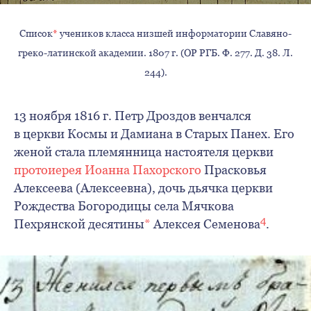
Список
*
учеников класса низшей информатории Славяно-
греко-латинской академии. 1807 г. (ОР РГБ. Ф. 277. Д. 38. Л.
244).
13 ноября 1816 г. Петр Дроздов венчался
в церкви Космы и Дамиана в Старых Панех. Его
женой стала племянница настоятеля церкви
протоиерея Иоанна Пахорского
Прасковья
Алексеева (Алексеевна), дочь дьячка церкви
Рождества Богородицы села Мячкова
4
Пехрянской десятины
*
Алексея Семенова
.