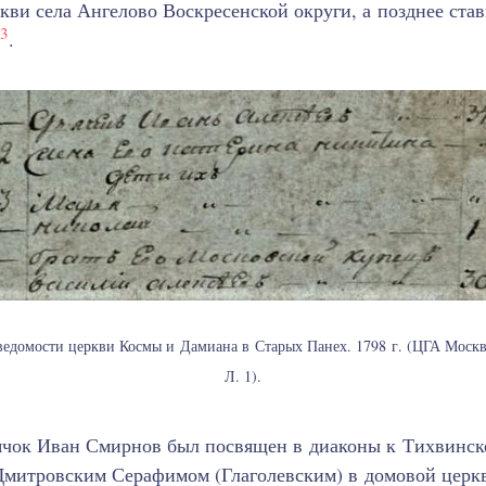
кви села Ангелово Воскресенской округи, а позднее ст
3
.
едомости церкви Космы и Дамиана в Старых Панех. 1798 г. (ЦГА Москвы.
Л. 1).
ьячок Иван Смирнов был посвящен в диаконы к Тихвинс
Дмитровским Серафимом (Глаголевским) в домовой церк