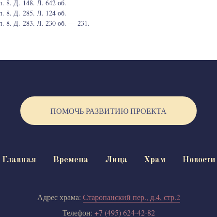
 8. Д. 148. Л. 642 об.
 8. Д. 285. Л. 124 об.
 8. Д. 283. Л. 230 об. — 231.
ПОМОЧЬ РАЗВИТИЮ ПРОЕКТА
Главная
Времена
Лица
Храм
Новости
Адрес храма:
Старопанский пер., д.4, стр.2
Телефон:
+7 (495) 624-42-82