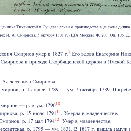
енника Тихвинской в Сущеве церкви о производстве в диакона дьячка
ех И. А. Смирнова. 5 октября 1801 г. (ЦГА Москвы. Ф. 203. Оп. 106. Д. 6
7
евич Смирнов умер в 1827 г.
Его вдова Екатерина Ник
 Смирнова в приходе Скорбященской церкви в Ямской К
а Алексеевича Смирнова:
мирнов, р. 1 апреля 1789 — ум. 7 октября 1789. Погреб
10
мирнов — р. и ум. 1790
.
11
ирнова, р. 15 июля 1791
. Умерла в младенчестве.
12
мирнов, р. 17 мая 1794
. Умер в младенчестве.
хсвятская, р. 1795 — ум. 1831. В 1817 г. вышла замуж 