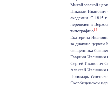
Михайловской церк
Николай Иванович С
академии. С 1815 г
переведен в Верхос
14
типографию
.
Екатерина Ивановна
за диакона церкви 
священника бывшег
Гавриил Иванович С
Сергей Иванович См
Алексей Иванович С
Пономарь Успенской
Скорбященской цер