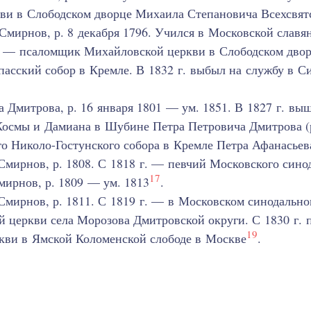
ви в Слободском дворце Михаила Степановича Всехсвят
мирнов, р. 8 декабря 1796. Учился в Московской славя
. — псаломщик Михайловской церкви в Слободском дворц
пасский собор в Кремле. В 1832 г. выбыл на службу в 
 Дмитрова, р. 16 января 1801 — ум. 1851. В 1827 г. вы
Космы и Дамиана в Шубине Петра Петровича Дмитрова (р
о Николо-Гостунского собора в Кремле Петра Афанасьев
мирнов, р. 1808. С 1818 г. — певчий Московского сино
17
ирнов, р. 1809 — ум. 1813
.
мирнов, р. 1811. С 1819 г. — в Московском синодально
 церкви села Морозова Дмитровской округи. С 1830 г. 
19
кви в Ямской Коломенской слободе в Москве
.