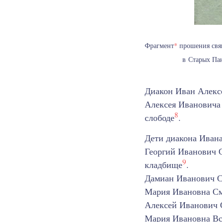
Фрагмент
*
прошения свящ
в Старых Пан
Диакон Иван Алексе
Алексея Ивановича
8
слободе
.
Дети диакона Иван
Георгий Иванович С
9
кладбище
.
Дамиан Иванович С
Мария Ивановна См
Алексей Иванович С
Мария Ивановна Все