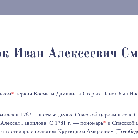
к Иван Алексеевич С
ячком
*
церкви Космы и Дамиана в Старых Панех был Ив
дился в 1767 г. в семье дьячка Спасской церкви в селе
Алексея Гаврилова. С 1781 г. — пономарь
*
в Спасской 
щен в стихарь епископом Крутицким Амвросием (Подобед