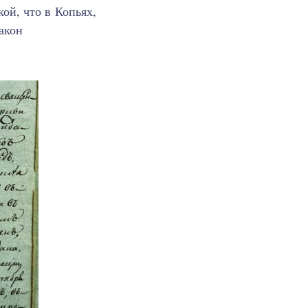
кой, что в Копьях,
акон