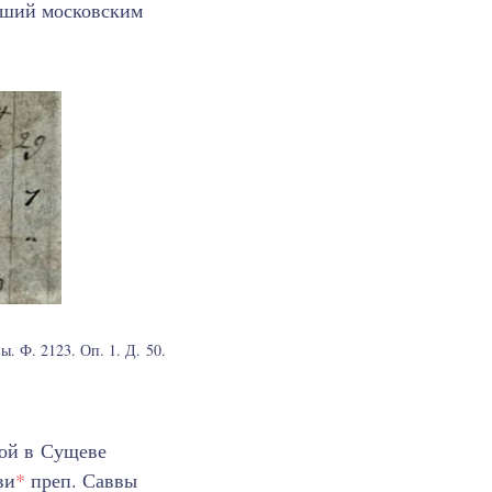
авший московским
 Ф. 2123. Оп. 1. Д. 50.
кой в Сущеве
ви
*
преп. Саввы