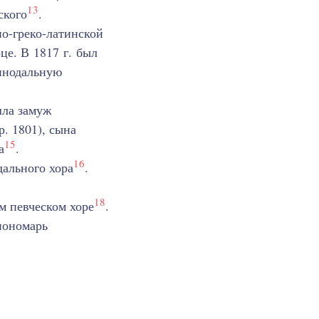
13
ского
.
но-греко-латинской
е. В 1817 г. был
Синодальную
шла замуж
. 1801), сына
15
а
.
16
дального хора
.
18
м певческом хоре
.
пономарь