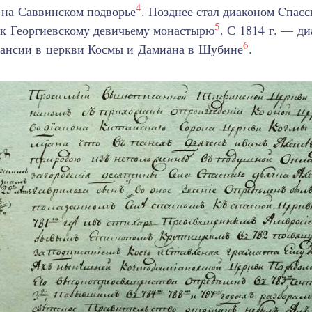
4
 на Саввинском подворье
. Позднее стал диаконом Cпасс
5
 к Георгиевскому девичьему монастырю
. С 1814 г. — ди
6
кансии в церкви Космы и Дамиана в Шубине
.