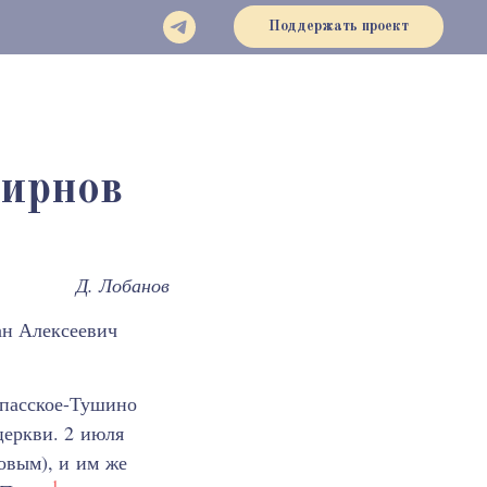
Поддержать проект
мирнов
Д. Лобанов
ан Алексеевич
 Спасское-Тушино
церкви. 2 июля
овым), и им же
1