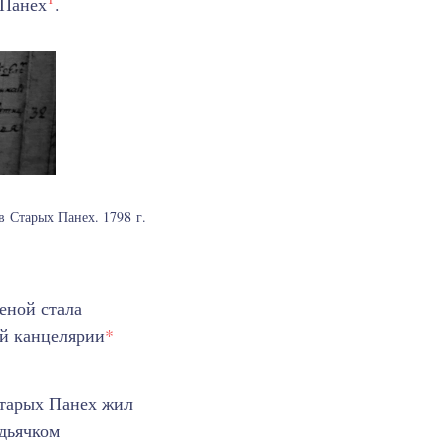
 Панех
.
 Старых Панех. 1798 г.
еной стала
ой канцелярии
*
Старых Панех жил
 дьячком