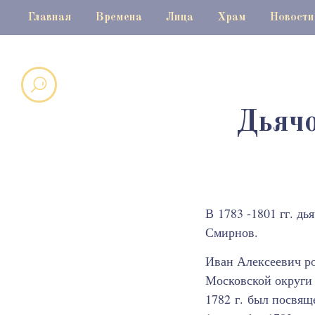
Главная
Времена
Лица
Храм
Новости
Дьячо
В 1783 -1801 гг. дь
Смирнов.
Иван Алексеевич ро
Московской округи 
1782 г. был посвя