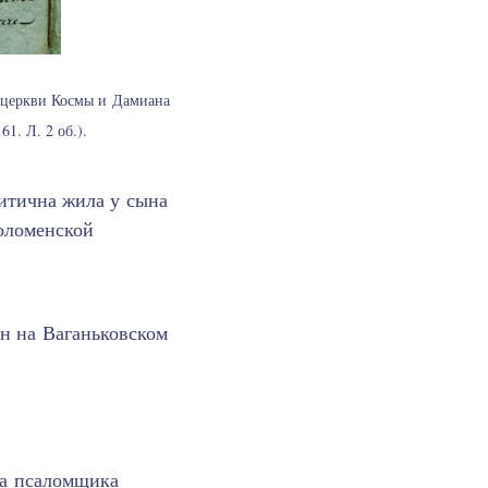
 церкви Космы и Дамиана
1. Л. 2 об.).
итична жила у сына
оломенской
ен на Ваганьковском
за псаломщика