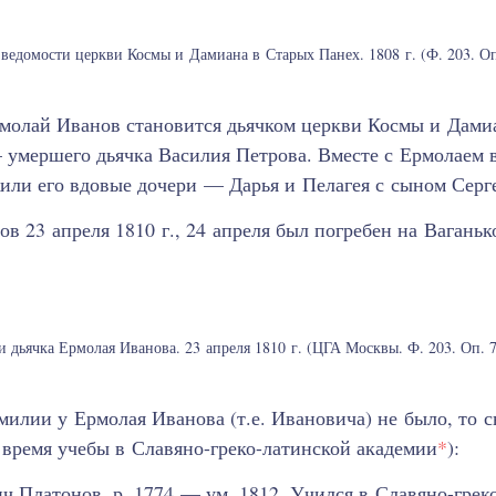
едомости церкви Космы и Дамиана в Старых Панех. 1808 г. (Ф. 203. Оп. 
рмолай Иванов становится дьячком церкви Космы и Дами
— умершего дьячка Василия Петрова. Вместе с Ермолаем 
или его вдовые дочери — Дарья и Пелагея с сыном Серг
в 23 апреля 1810 г., 24 апреля был погребен на Вагань
 дьячка Ермолая Иванова. 23 апреля 1810 г. (ЦГА Москвы. Ф. 203. Оп. 74
милии у Ермолая Иванова (т.е. Ивановича) не было, то 
время учебы в Славяно-греко-латинской академии
*
):
 Платонов, р. 1774 — ум. 1812. Учился в Славяно-грек