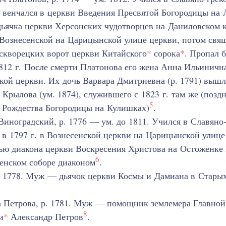
. венчался в церкви Введения Пресвятой Богородицы на
дьячка церкви Херсонских чудотворцев на Даниловском
 Вознесенской на Царицынской улице церкви, потом свя
скворецких ворот церкви Китайского
*
сорока
*
. Пропал б
812 г. После смерти Платонова его жена Анна Ильиничн
кой церкви. Их дочь Варвара Дмитриевна (р. 1791) вышл
 Крылова (ум. 1874), служившего с 1823 г. там же (поздн
5
 Рождества Богородицы на Кулишках)
.
иноградский, р. 1776 — ум. до 1811. Учился в Славяно
 в 1797 г. в Вознесенской церкви на Царицынской улице
ью диакона церкви Воскресения Христова на Остоженке
6
енском соборе диаконом
.
р. 1778. Муж — дьячок церкви Космы и Дамиана в Стары
а Петрова, р. 1781. Муж — помощник землемера Главной
8
и
*
Александр Петров
.