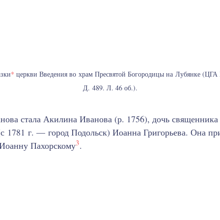
азки
*
церкви Введения во храм Пресвятой Богородицы на Лубянке (ЦГА М
Д. 489. Л. 46 об.).
ова стала Акилина Иванова (р. 1756), дочь священника
(с 1781 г. — город Подольск) Иоанна Григорьева. Она пр
3
 Иоанну Пахорскому
.