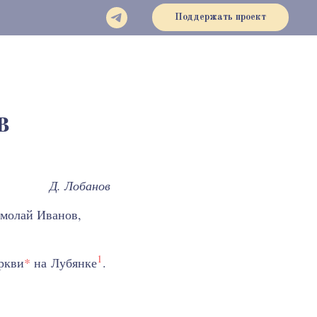
Поддержать проект
в
Д. Лобанов
молай Иванов,
1
ркви
*
на Лубянке
.