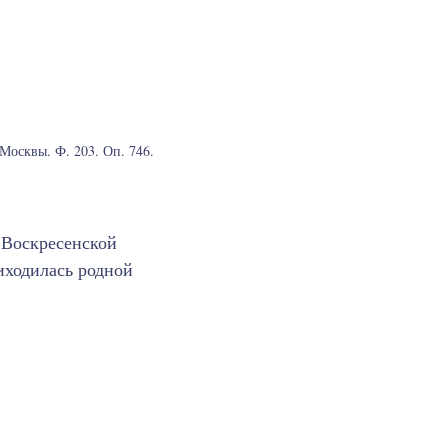
осквы. Ф. 203. Оп. 746.
 Воскресенской
иходилась родной