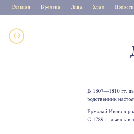
Главная
Времена
Лица
Храм
Новости
В 1807—1810 гг. д
родственник настоя
Ермолай Иванов род
С 1789 г. дьячок в