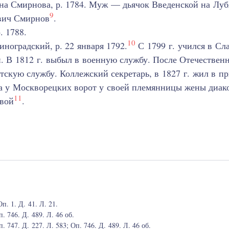
на Смирнова, р. 1784. Муж — дьячок Введенской на Луб
9
вич Смирнов
.
. 1788.
10
ноградский, р. 22 января 1792.
С 1799 г. учился в Сла
. В 1812 г. выбыл в военную службу. После Отечествен
атскую службу. Коллежский секретарь, в 1827 г. жил в п
а у Москворецких ворот у своей племянницы жены диак
11
вой
.
. 1. Д. 41. Л. 21.
 746. Д. 489. Л. 46 об.
 747. Д. 227. Л. 583; Оп. 746. Д. 489. Л. 46 об.