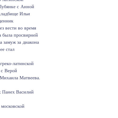
 Лубянке с Анной
 кладбище Ильи
щенник
ез вести во время
а была просвирней
а замуж за диакона
ее стал
-греко-латинской
 с Верой
 Михаила Матвеева.
х Панех Василий
 московской