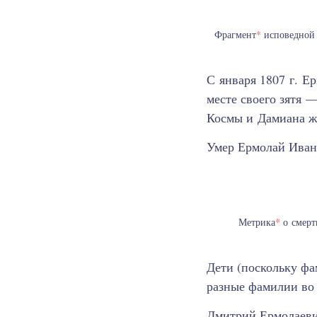
Фрагмент
*
исповедной в
С января 1807 г. Е
месте своего зятя 
Космы и Дамиана ж
Умер Ермолай Ивано
Метрика
*
о смерти
Дети (поскольку фа
разные фамилии во 
Дмитрий Ермолаевич