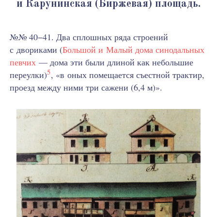
и Карунинская (Биржевая) площадь.
№№ 40−41. Два сплошных ряда строений
с двориками (
Большой и Малый дома синодальных
певчих
— дома эти были длиной как небольшие
5
переулки)
, «в оных помещается съестной трактир,
проезд между ними три сажени (6,4 м)».