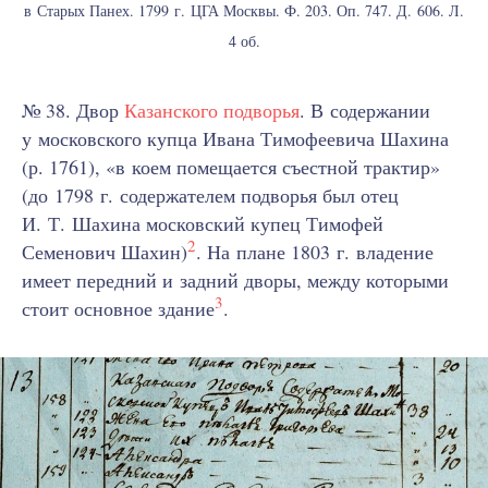
в Старых Панех. 1799 г. ЦГА Москвы. Ф. 203. Оп. 747. Д. 606. Л.
4 об.
№ 38. Двор
Казанского подворья
. В содержании
у московского купца Ивана Тимофеевича Шахина
(р. 1761), «в коем помещается съестной трактир»
(до 1798 г. содержателем подворья был отец
И. Т. Шахина московский купец Тимофей
2
Семенович Шахин)
. На плане 1803 г. владение
имеет передний и задний дворы, между которыми
3
стоит основное здание
.