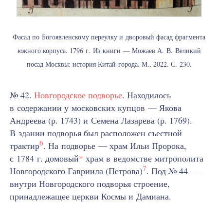
Фасад по Богоявленскому переулку и дворовый фасад фрагмента
южного корпуса. 1796 г. Из книги — Можаев А. В. Великий
посад Москвы: история Китай-города. М., 2022. С. 230.
№ 42.
Новгородское подворье
. Находилось
в содержании у московских купцов — Якова
Андреева (р. 1743) и Семена Лазарева (р. 1769).
В здании подворья был расположен съестной
6
трактир
. На подворье — храм Ильи Пророка,
с 1784 г. домовый
*
храм в ведомстве митрополита
7
Новгородского Гавриила (Петрова)
. Под № 44 —
внутри Новгородского подворья строение,
принадлежащее церкви Космы и Дамиана.