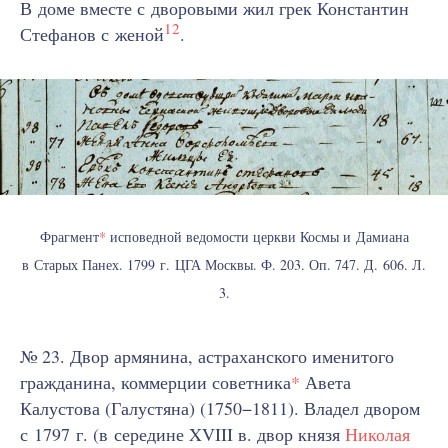
В доме вместе с дворовыми жил грек Константин
12
Стефанов с женой
.
Фрагмент
*
исповедной ведомости церкви Космы и Дамиана
в Старых Панех. 1799 г. ЦГА Москвы. Ф. 203. Оп. 747. Д. 606. Л.
3.
№ 23. Двор армянина, астраханского именитого
гражданина, коммерции советника
*
Авета
Калустова (Галустяна) (1750−1811). Владел двором
с 1797 г. (в середине XVIII в. двор князя
Николая