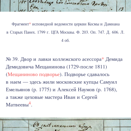
Фрагмент
*
исповедной ведомости церкви Космы и Дамиана
в Старых Панех. 1799 г. ЦГА Москвы. Ф. 203. Оп. 747. Д. 606. Л.
4 об.
№ 39. Двор и лавки коллежского асессора
*
Демида
Демидовича Мещанинова (1729-после 1811)
(
Мещаниново подворье
). Подворье сдавалось
в наем — здесь жили московские купцы Самуил
Емельянов (р. 1775) и Алексей Наумов (р. 1768),
а также цеховые мастера Иван и Сергей
4
Матвеевы
.