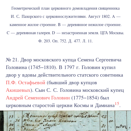
Геометрический план церковного домовладения священника
И. С. Пахорского с церковнослужителями. Август 1802. A —
каменное жилое строение. B — деревянное нежилое строение.
C — деревянная галерея. D — незастроенная земля. ЦГА Москвы.
Ф. 203. Оп. 752. Д. 477. Л. 11.
№ 21. Двор московского купца Семена Сергеевича
Головина (1745−1810). В 1797 г. Головин купил
двор у вдовы действительного статского советника
П.Ф. Остафьевой
(бывший двор купцов
Акишевых
). Сын С. С. Головина московский купец
Андрей Семенович Головин
(1775−1854) был
15
церковным старостой церкви Космы и Дамиана
.