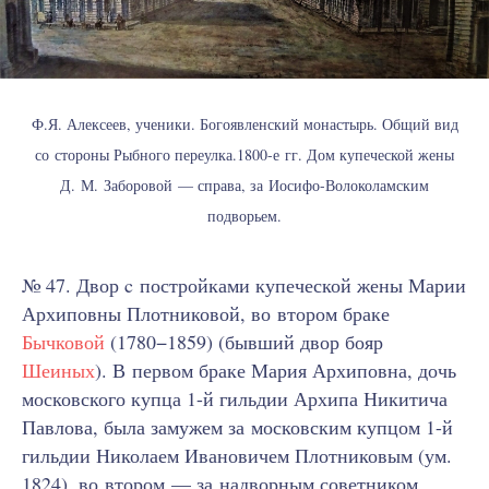
Ф.Я. Алексеев, ученики. Богоявленский монастырь. Общий вид
со стороны Рыбного переулка.1800-е гг. Дом купеческой жены
Д. М. Заборовой — справа, за Иосифо-Волоколамским
подворьем.
№ 47. Двор c постройками купеческой жены Марии
Архиповны Плотниковой, во втором браке
Бычковой
(1780−1859) (бывший двор бояр
Шеиных
). В первом браке Мария Архиповна, дочь
московского купца 1-й гильдии Архипа Никитича
Павлова, была замужем за московским купцом 1-й
гильдии Николаем Ивановичем Плотниковым (ум.
1824), во втором — за надворным советником