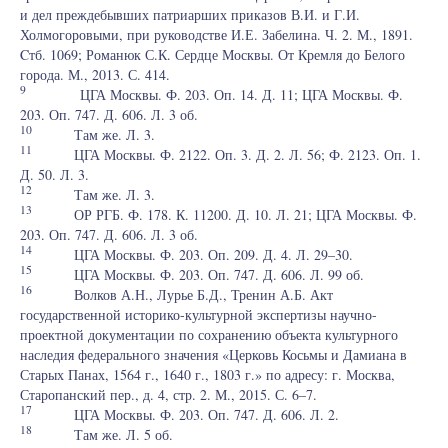
и дел преждебывших патриарших приказов В.И. и Г.И.
Холмогоровыми, при руководстве И.Е. Забелина. Ч. 2. М., 1891.
Cтб. 1069; Романюк С.К. Сердце Москвы. От Кремля до Белого
города. М., 2013. С. 414.
9
ЦГА Москвы. Ф. 203. Оп. 14. Д. 11; ЦГА Москвы. Ф.
203. Оп. 747. Д. 606. Л. 3 об.
10
Там же. Л. 3.
11
ЦГА Москвы. Ф. 2122. Оп. 3. Д. 2. Л. 56; Ф. 2123. Оп. 1.
Д. 50. Л. 3.
12
Там же. Л. 3.
13
ОР РГБ. Ф. 178. К. 11200. Д. 10. Л. 21; ЦГА Москвы. Ф.
203. Оп. 747. Д. 606. Л. 3 об.
14
ЦГА Москвы. Ф. 203. Оп. 209. Д. 4. Л. 29–30.
15
ЦГА Москвы. Ф. 203. Оп. 747. Д. 606. Л. 99 об.
16
Волков А.Н., Лурье Б.Д., Тренин А.Б. Акт
государственной историко-культурной экспертизы научно-
проектной документации по сохранению объекта культурного
наследия федерального значения «Церковь Косьмы и Дамиана в
Старых Панах, 1564 г., 1640 г., 1803 г.» по адресу: г. Москва,
Старопанский пер., д. 4, стр. 2. М., 2015. С. 6–7.
17
ЦГА Москвы. Ф. 203. Оп. 747. Д. 606. Л. 2.
18
Там же. Л. 5 об.