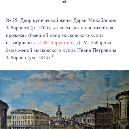
об.
№ 25. Двор купеческой жены Дарьи Михайловны
Заборовой (р. 1765), «в коем казенная питейная
продажа» (бывший двор московского купца
и фабриканта
И.Ф. Карунина
). Д. М. Заборова
была женой московского купца Ивана Петровича
10
Заборова (ум. 1814)
.