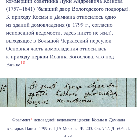
коммерции советника Луки Андреевича Кознова
(1757−1841) (бывший двор Вологодского подворья).
К приходу Космы и Дамиана относилось одно
из зданий домовладения (в 1799 г., согласно
исповедной ведомости, здесь никто не жил),
выходящее в Большой Черкасский переулок.
Основная часть домовладения относилась
к приходу церкви Иоанна Богослова, что под
18
Вязом
.
Фрагмент
*
исповедной ведомости церкви Космы и Дамиана
в Старых Панех. 1799 г. ЦГА Москвы. Ф. 203. Оп. 747. Д. 606. Л.
5 об.