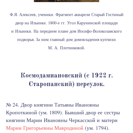
Ф.Я. Алексеев, ученики. Фрагмент акварели Старый Гостиный
двор на Ильинке. 1800-е гг. Угол Карунинской площади
и Ильинки. На переднем плане дом Иосифо-Волоколамского
подворья. За ним главный дом домовладения купчихи
М. А. Плотниковой.
Космодамиановский (с 1922 г.
Старопанский) переулок.
№ 24. Двор княгини Татьяны Ивановны
Кропоткиной (ум. 1809). Бывший двор ее сестры
княгини Марии Ивановны Черкасской и матери
Марии Григорьевны Мавродиной
(ум. 1794).