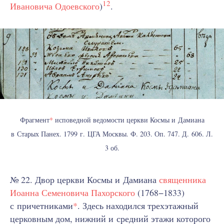
12
Ивановича Одоевского
)
.
Фрагмент
*
исповедной ведомости церкви Космы и Дамиана
в Старых Панех. 1799 г. ЦГА Москвы. Ф. 203. Оп. 747. Д. 606. Л.
3 об.
№ 22. Двор церкви Космы и Дамиана
священника
Иоанна Семеновича Пахорского
(1768−1833)
с причетниками
*
. Здесь находился трехэтажный
церковным дом, нижний и средний этажи которого