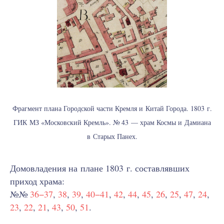
Фрагмент плана Городской части Кремля и Китай Города. 1803 г.
ГИК МЗ «Московский Кремль». № 43 — храм Космы и Дамиана
в Старых Панех.
Домовладения на плане 1803 г. составлявших
приход храма:
№№
36−37
,
38
,
39
,
40−41
,
42
,
44
,
45
,
26
,
25
,
47
,
24
,
23
,
22
,
21
,
43
,
50
,
51
.