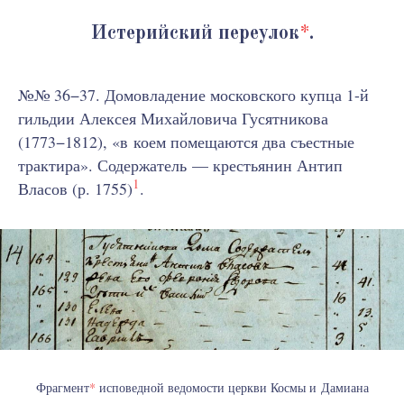
Истерийский переулок
*
.
№№ 36−37. Домовладение московского купца 1-й
гильдии Алексея Михайловича Гусятникова
(1773−1812), «в коем помещаются два съестные
трактира». Содержатель — крестьянин Антип
1
Власов (р. 1755)
.
Фрагмент
*
исповедной ведомости церкви Космы и Дамиана