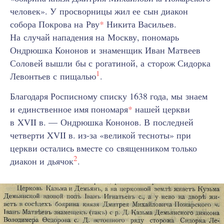
человек». У просворницы жил ее сын диакон
собора Покрова на Рву
*
Никита Васильев.
На случай нападения на Москву, пономарь
Ондрюшка Кононов и знаменщик Иван Матвеев
Соловей вышли бы с рогатиной, а сторож Сидорка
1
Левонтьев с пищалью
.
Благодаря Росписному списку 1638 года, мы знаем
и единственное имя пономаря
*
нашей церкви
в XVII в. — Ондрюшка Кононов. В последней
четверти XVII в. из-за «великой тесноты» при
церкви остались вместе со священником только
2
диакон и дьячок
.