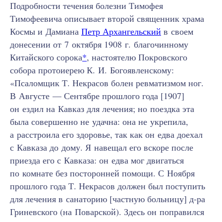
Подробности течения болезни Тимофея
Тимофеевича описывает второй священник храма
Космы и Дамиана
Петр Архангельский
в своем
донесении от 7 октября 1908 г. благочинному
Китайского сорока
*
, настоятелю Покровского
собора протоиерею К. И. Богоявленскому:
«Псаломщик Т. Некрасов болен ревматизмом ног.
В Августе — Сентябре прошлого года [1907]
он ездил на Кавказ для лечения; но поездка эта
была совершенно не удачна: она не укрепила,
а расстроила его здоровье, так как он едва доехал
с Кавказа до дому. Я навещал его вскоре после
приезда его с Кавказа: он едва мог двигаться
по комнате без посторонней помощи. С Ноября
прошлого года Т. Некрасов должен был поступить
для лечения в санаторию [частную больницу] д-ра
Гриневского (на Поварской). Здесь он поправился