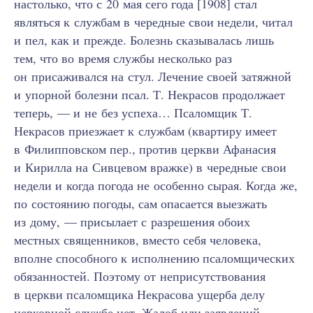
настолько, что с 20 мая сего года [1908] стал
являться к службам в чередные свои недели, читал
и пел, как и прежде. Болезнь сказывалась лишь
тем, что во время службы несколько раз
он присаживался на стул. Лечение своей затяжной
и упорной болезни псал. Т. Некрасов продолжает
теперь, — и не без успеха… Псаломщик Т.
Некрасов приезжает к службам (квартиру имеет
в Филипповском пер., против церкви Афанасия
и Кирилла на Сивцевом вражке) в чередные свои
недели и когда погода не особенно сырая. Когда же,
по состоянию погоды, сам опасается выезжать
из дому, — присылает с разрешения обоих
местных священников, вместо себя человека,
вполне способного к исполнению псаломщических
обязанностей. Поэтому от неприсутствования
в церкви псаломщика Некрасова ущерба делу
церковной службе нет. Жалоб или заявлений