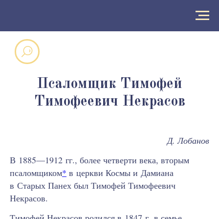
Псаломщик Тимофей
Тимофеевич Некрасов
Д. Лобанов
В 1885—1912 гг., более четверти века, вторым
псаломщиком
*
в церкви Космы и Дамиана
в Старых Панех был Тимофей Тимофеевич
Некрасов.
Тимофей Некрасов родился в 1847 г. в семье