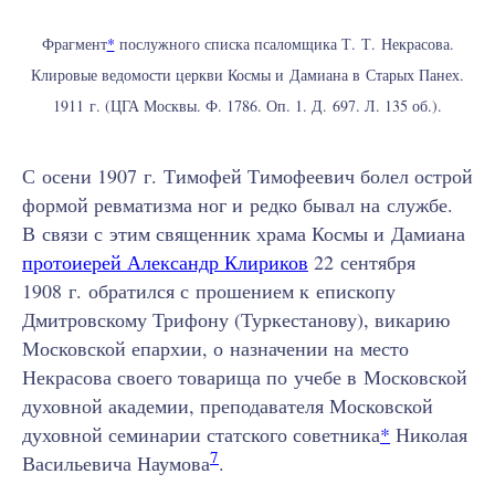
Фрагмент
*
послужного списка псаломщика Т. Т. Некрасова.
Клировые ведомости церкви Космы и Дамиана в Старых Панех.
1911 г. (ЦГА Москвы. Ф. 1786. Оп. 1. Д. 697. Л. 135 об.).
С осени 1907 г. Тимофей Тимофеевич болел острой
формой ревматизма ног и редко бывал на службе.
В связи с этим священник храма Космы и Дамиана
протоиерей Александр Клириков
22 сентября
1908 г. обратился с прошением к епископу
Дмитровскому Трифону (Туркестанову), викарию
Московской епархии, о назначении на место
Некрасова своего товарища по учебе в Московской
духовной академии, преподавателя Московской
духовной семинарии статского советника
*
Николая
7
Васильевича Наумова
.