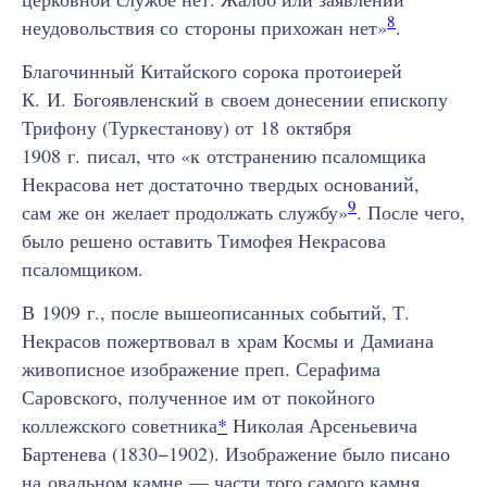
8
неудовольствия со стороны прихожан нет»
.
Благочинный Китайского сорока протоиерей
К. И. Богоявленский в своем донесении епископу
Трифону (Туркестанову) от 18 октября
1908 г. писал, что «к отстранению псаломщика
Некрасова нет достаточно твердых оснований,
9
сам же он желает продолжать службу»
. После чего,
было решено оставить Тимофея Некрасова
псаломщиком.
В 1909 г., после вышеописанных событий, Т.
Некрасов пожертвовал в храм Космы и Дамиана
живописное изображение преп. Серафима
Саровского, полученное им от покойного
коллежского советника
*
Николая Арсеньевича
Бартенева (1830−1902). Изображение было писано
на овальном камне — части того самого камня,