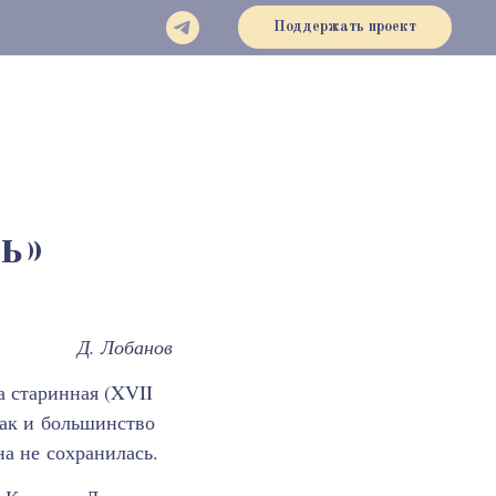
Поддержать проект
ь»
Д. Лобанов
 старинная (XVII
как и большинство
на не сохранилась.