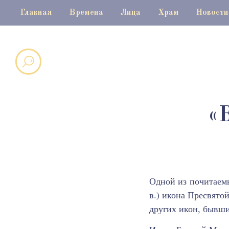
Главная
Времена
Лица
Храм
Новости
«
Одной из почитаем
в.) икона Пресвято
других икон, бывши