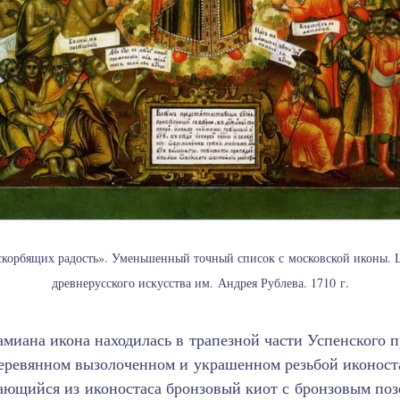
 скорбящих радость». Уменьшенный точный список с московской иконы. 
древнерусского искусства им. Андрея Рублева. 1710 г.
миана икона находилась в трапезной части Успенского п
деревянном вызолоченном и украшенном резьбой иконост
ающийся из иконостаса бронзовый киот с бронзовым по