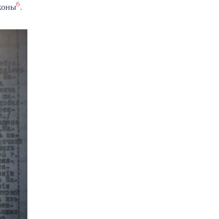
6
коны
.