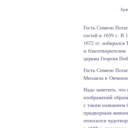
Храм
Гость Симеон Пота
гостей в 1659 г. В
1672 гг. избирался
и благотворителем.
церкви Георгия Поб
Гость Симеон Потап
Михаила в Овчинник
Надо заметить, что
изображений образ
с таким названием 
придворным живопи
относился чудотво
в 1688 г. чудесны