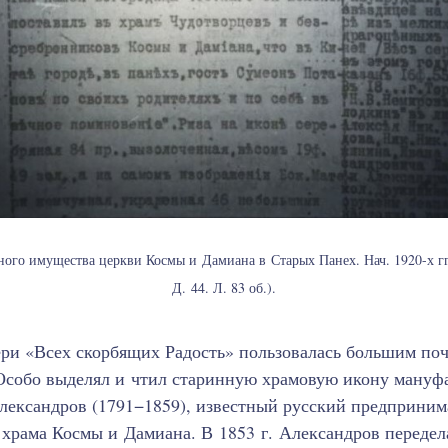
ого имущества церкви Космы и Дамиана в Старых Панех. Нач. 1920-х гг
Д. 44. Л. 83 об.).
ри «Всех скорбящих Радость» пользовалась большим поч
Особо выделял и чтил старинную храмовую икону мануф
ександров (1791−1859), известный русский предприним
 храма Космы и Дамиана. В 1853 г. Александров передел