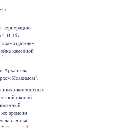
83 г.
 в корпорацию
»
*
. В 1671—
м храмоздателем
ройка каменной
3
.
ви Архангела
4
иархом Иоакимом
.
ранних иконописных
естной иконой
аписанный
 же времени
рославленный
5
вой Папиной
.