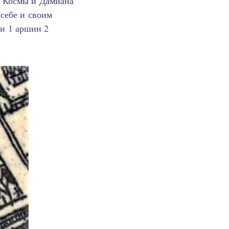
м Космы и Дамиана
себе и своим
 и 1 аршин 2