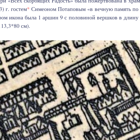
ри «Всех скорбящих Радость» была пожертвована в хра
3) г. гостем
*
Симеоном Потаповым «в вечную память по 
ером икона была 1 аршин 9 с половиной вершков в длину
13,3*80 см).