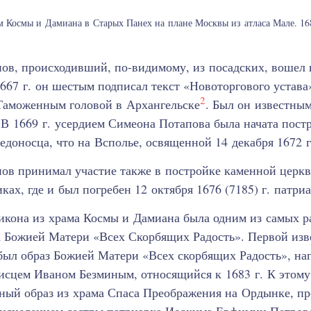
 Космы и Дамиана в Старых Панех на плане Москвы из атласа Мале. 16
пов, происходивший, по-видимому, из посадских, вошел
 1667 г. он шестым подписал текст «Новоторгового устава
2
 Таможенным головой в Архангельске
. Был он известны
 В 1669 г. усердием Симеона Потапова была начата пост
едоносца, что на Всполье, освященной 14 декабря 1672 г
ов принимал участие также в постройке каменной церк
ах, где и был погребен 12 октября 1676 (7185) г. патр
 икона из храма Космы и Дамиана была одним из самых 
а Божией Матери «Всех Скорбящих Радость». Первой изв
был образ Божией Матери «Всех скорбящих Радость», н
сцем Иваном Безминым, относящийся к 1683 г. К этому
рный образ из храма Спаса Преображения на Ордынке, п
м исцелением сестры патриарха Иоакима Евфимии Петро