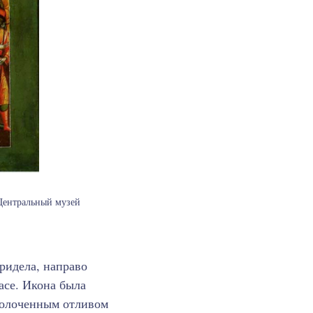
Центральный музей
ридела, направо
асе. Икона была
золоченным отливом