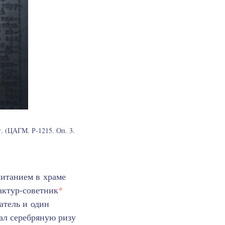
. (ЦАГМ. Р-1215. Оп. 3.
итанием в храме
актур-советник
*
атель и один
ал серебряную ризу